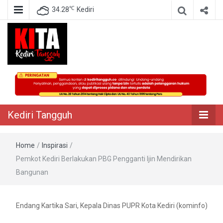
℃
34.28
Kediri
Berita Akurat Terpercaya
Kediri Tangguh
Kediri Tangguh
Home
/
Inspirasi
/
Pemkot Kediri Berlakukan PBG Pengganti Ijin Mendirikan
Bangunan
Endang Kartika Sari, Kepala Dinas PUPR Kota Kediri (kominfo)