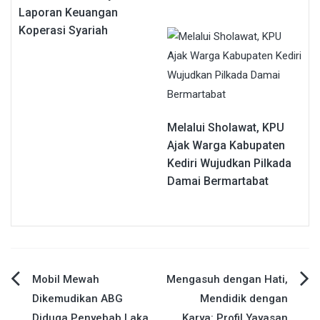
Laporan Keuangan
Koperasi Syariah
Melalui Sholawat, KPU
Ajak Warga Kabupaten
Kediri Wujudkan Pilkada
Damai Bermartabat
Navigasi
Mobil Mewah
Mengasuh dengan Hati,
Dikemudikan ABG
Mendidik dengan
pos
Diduga Penyebab Laka
Karya: Profil Yayasan