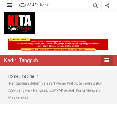
℃
33.42
Kediri
Berita Akurat Terpercaya
Kediri Tangguh
Kediri Tangguh
Home
/
Inspirasi
/
‘Pengabdian Belum Selesai’! Pesan Wali Kota Kediri untuk
ASN yang Naik Pangkat, KOMPAK adalah Kunci Melayani
Masyarakat