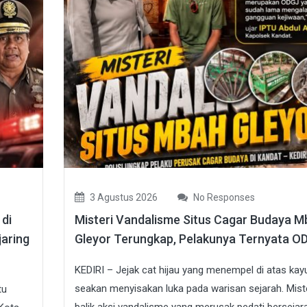
3 Agustus 2026
No Responses
di
Misteri Vandalisme Situs Cagar Budaya M
jaring
Gleyor Terungkap, Pelakunya Ternyata O
KEDIRI – Jejak cat hijau yang menempel di atas kay
seakan menyisakan luka pada warisan sejarah. Miste
tu
balik aksi vandalisme yang merusak pedati bersejara