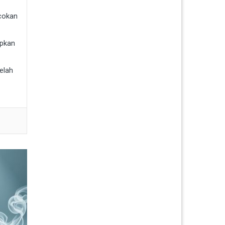
cokan
apkan
elah