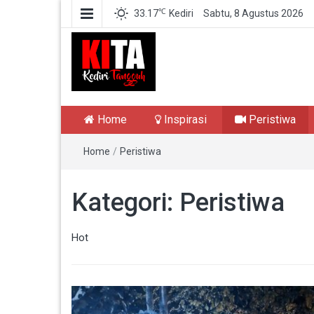
℃
33.17
Kediri
Sabtu, 8 Agustus 2026
Kediri Tangguh
Berita Akurat Terpercaya
Home
Inspirasi
Peristiwa
Home
/
Peristiwa
Kategori:
Peristiwa
Hot