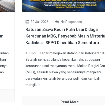
30 Juli 2026
No Responses
Ratusan Siswa Kediri Pulih Usai Diduga
an
Keracunan MBG, Penyebab Masih Misteriu
Kadinkes : SPPG Dihentikan Sementara
uluhan
KEDIRI – Kabar melegakan datang dari Kabupaten Ke
ahan
Setelah sempat dilanda kepanikan akibat dugaan
nnya.
keracunan usai menyantap menu Makan Bergizi Gra
ian
(MBG), seluruh siswa yang sebelumnya menjalani
.
perawatan kini telah berangsur pulih dan kembali
mengikuti...
Read More