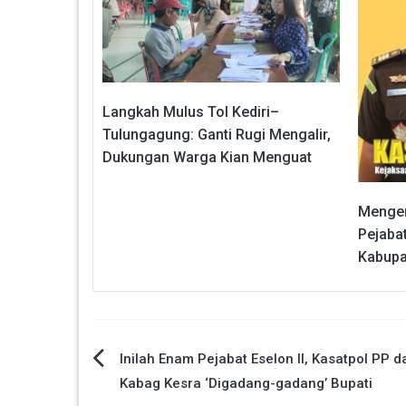
Langkah Mulus Tol Kediri–
Tulungagung: Ganti Rugi Mengalir,
Dukungan Warga Kian Menguat
Mengen
Pejabat
Kabupat
Navigasi
Inilah Enam Pejabat Eselon II, Kasatpol PP d
Kabag Kesra ‘Digadang-gadang’ Bupati