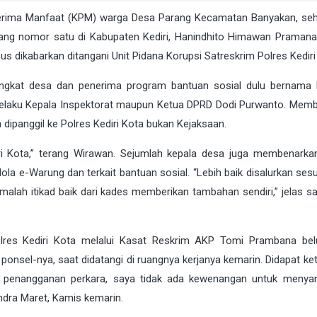
rima Manfaat (KPM) warga Desa Parang Kecamatan Banyakan, se
orang nomor satu di Kabupaten Kediri, Hanindhito Himawan Pramana.
s dikabarkan ditangani Unit Pidana Korupsi Satreskrim Polres Kediri
ngkat desa dan penerima program bantuan sosial dulu bernama
selaku Kepala Inspektorat maupun Ketua DPRD Dodi Purwanto. Mem
h dipanggil ke Polres Kediri Kota bukan Kejaksaan.
iri Kota,” terang Wirawan. Sejumlah kepala desa juga membenark
lola e-Warung dan terkait bantuan sosial. “Lebih baik disalurkan sesu
 malah itikad baik dari kades memberikan tambahan sendiri,” jelas s
Polres Kediri Kota melalui Kasat Reskrim AKP Tomi Prambana be
i ponsel-nya, saat didatangi di ruangnya kerjanya kemarin. Didapat k
k penangganan perkara, saya tidak ada kewenangan untuk menya
 Indra Maret, Kamis kemarin.