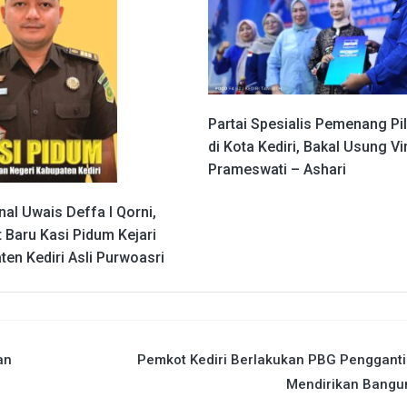
Partai Spesialis Pemenang Pi
di Kota Kediri, Bakal Usung V
Prameswati – Ashari
al Uwais Deffa I Qorni,
 Baru Kasi Pidum Kejari
en Kediri Asli Purwoasri
an
Pemkot Kediri Berlakukan PBG Pengganti 
Mendirikan Bangu