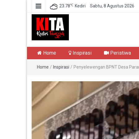
℃
23.78
Kediri
Sabtu, 8 Agustus 2026
Kediri Tangguh
Berita Akurat Terpercaya
Home
Inspirasi
Peristiwa
Home
/
Inspirasi
/
Penyelewengan BPNT Desa Parang 