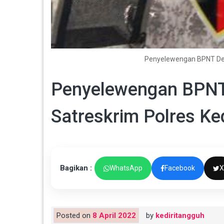
Penyelewengan BPNT Desa
Penyelewengan BPNT
Satreskrim Polres Ked
Bagikan :
WhatsApp
Facebook
X
Posted on
8 April 2022
by
kediritangguh