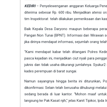
KEDIRI
– Penyelewenganan anggaran Keluarga Pene
diterima sebesar Rp. 600 ribu. Menjadikan atensi 
tim Inspektorat telah dilakukan pemeriksaan dan kasu
Baik Kepala Desa Daryono maupun beberapa pera
Pangan Non Tunai (BPNT). Informasi dari Wirawan 
jika dirinya mendapat informasi, sejumlah orang tela
“Kami mendapat kabar telah ditangani Polres Ked
pasca kejadian ini, menjadikan ciut nyali para pengge
juknis dan tidak usaha dikurangi jumlahnya. Syukur2
kades perempuan di barat sungai.
Namun sayangnya hingga berita ini diturunkan, 
dikonfirmasi. Selain telah berusaha dihubungi melalu
sedang berada di luar kantor. “Mohon maaf untu
langsung ke Pak Kasat njih,” jelas Kanit Tipikor, Ipda