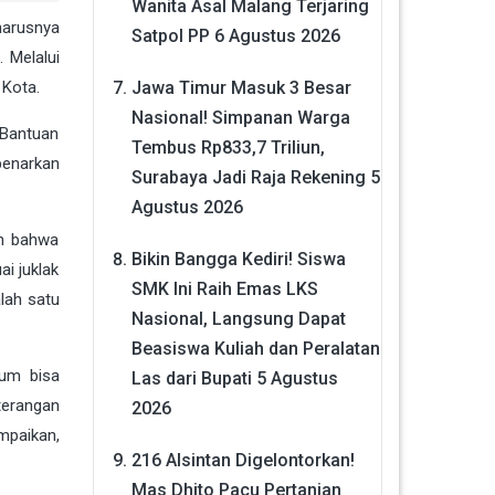
Wanita Asal Malang Terjaring
harusnya
Satpol PP
6 Agustus 2026
 Melalui
Jawa Timur Masuk 3 Besar
 Kota.
Nasional! Simpanan Warga
 Bantuan
Tembus Rp833,7 Triliun,
benarkan
Surabaya Jadi Raja Rekening
5
Agustus 2026
an bahwa
Bikin Bangga Kediri! Siswa
ai juklak
SMK Ini Raih Emas LKS
alah satu
Nasional, Langsung Dapat
Beasiswa Kuliah dan Peralatan
lum bisa
Las dari Bupati
5 Agustus
eterangan
2026
mpaikan,
216 Alsintan Digelontorkan!
Mas Dhito Pacu Pertanian