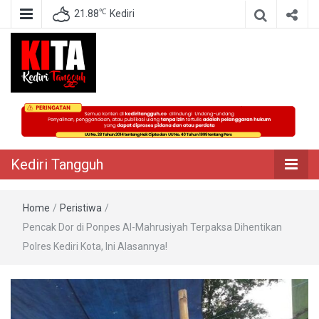
℃
21.88
Kediri
Berita Akurat Terpercaya
Kediri Tangguh
Kediri Tangguh
Home
/
Peristiwa
/
Pencak Dor di Ponpes Al-Mahrusiyah Terpaksa Dihentikan
Polres Kediri Kota, Ini Alasannya!