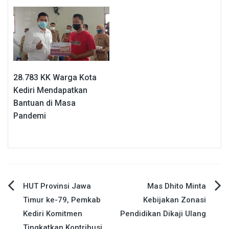
28.783 KK Warga Kota
Kediri Mendapatkan
Bantuan di Masa
Pandemi
Navigasi
HUT Provinsi Jawa
Mas Dhito Minta
Timur ke-79, Pemkab
Kebijakan Zonasi
pos
Kediri Komitmen
Pendidikan Dikaji Ulang
Tingkatkan Kontribusi