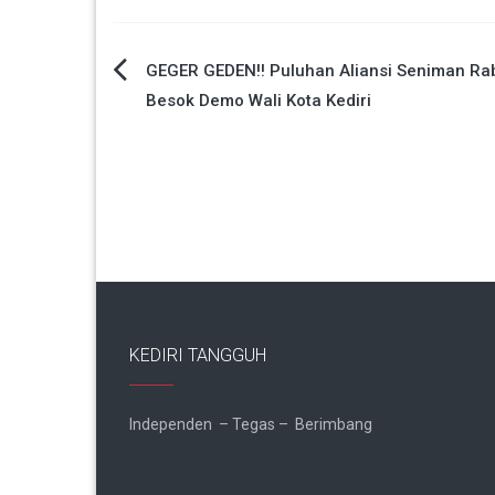
Navigasi
GEGER GEDEN!! Puluhan Aliansi Seniman Ra
Besok Demo Wali Kota Kediri
pos
KEDIRI TANGGUH
Independen – Tegas – Berimbang