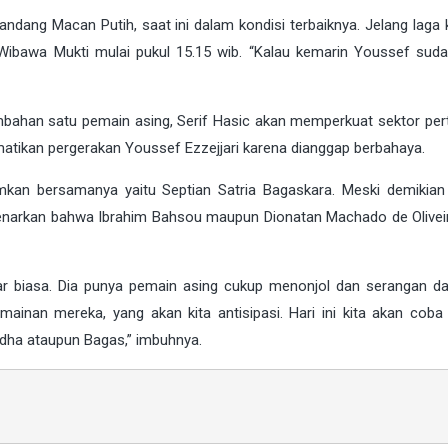
ndang Macan Putih, saat ini dalam kondisi terbaiknya. Jelang laga
Wibawa Mukti
mulai pukul 15.15 wib. “Kalau kemarin Youssef sud
ambahan satu pemain asing, Serif Hasic akan memperkuat sektor per
tikan pergerakan Youssef Ezzejjari karena dianggap berbahaya.
emkan bersamanya yaitu Septian Satria Bagaskara. Meski demikia
arkan bahwa Ibrahim Bahsou maupun Dionatan Machado de Oliveir
ar biasa. Dia punya pemain asing cukup menonjol dan serangan da
inan mereka, yang akan kita antisipasi. Hari ini kita akan coba 
dha ataupun Bagas,” imbuhnya.