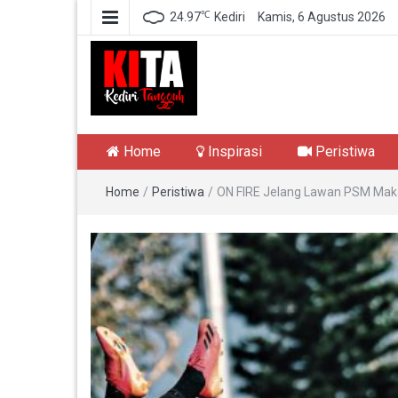
℃
24.97
Kediri
Kamis, 6 Agustus 2026
Kediri Tangguh
Berita Akurat Terpercaya
Home
Inspirasi
Peristiwa
Home
/
Peristiwa
/
ON FIRE Jelang Lawan PSM Maka