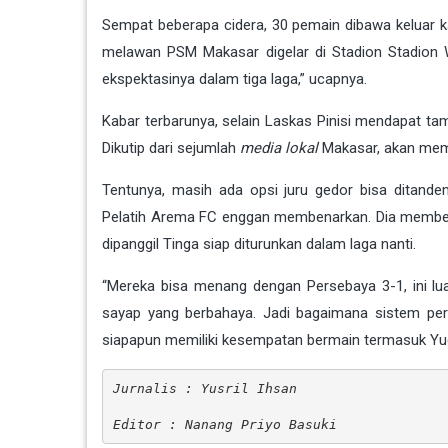
Sempat beberapa cidera, 30 pemain dibawa keluar ka
melawan PSM Makasar digelar di Stadion
Stadion 
ekspektasinya dalam tiga laga,” ucapnya.
Kabar terbarunya, selain Laskas Pinisi mendapat t
Dikutip dari sejumlah
media lokal
Makasar, akan mema
Tentunya, masih ada opsi juru gedor bisa ditand
Pelatih Arema FC enggan membenarkan. Dia memben
dipanggil Tinga siap diturunkan dalam laga nanti.
“Mereka bisa menang dengan Persebaya 3-1, ini lu
sayap yang berbahaya. Jadi bagaimana sistem perma
siapapun memiliki kesempatan bermain termasuk Yu
Jurnalis : Yusril Ihsan
Editor : Nanang Priyo Basuki