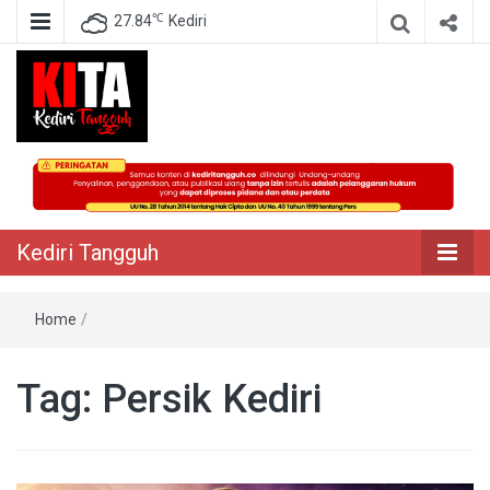
℃
27.84
Kediri
Berita Akurat Terpercaya
Kediri Tangguh
Kediri Tangguh
Home
/
Tag:
Persik Kediri