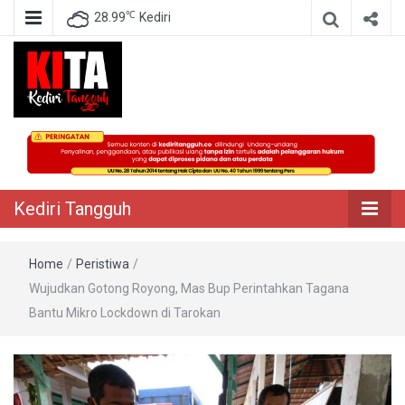
℃
28.99
Kediri
Berita Akurat Terpercaya
Kediri Tangguh
Kediri Tangguh
Home
/
Peristiwa
/
Wujudkan Gotong Royong, Mas Bup Perintahkan Tagana
Bantu Mikro Lockdown di Tarokan