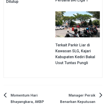
Perdana BRI Liga 1
Ditutup
Terkait Parkir Liar di
Kawasan SLG, Kajari
Kabupaten Kediri Bakal
Usut Tuntas Pungli
Navigasi
Momentum Hari
Manager Persik
Bhayangkara, AKBP
Benarkan Keputusan