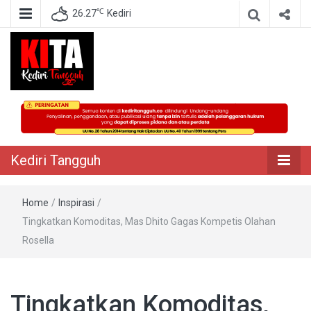
℃
26.27
Kediri
Berita Akurat Terpercaya
Kediri Tangguh
Kediri Tangguh
Home
/
Inspirasi
/
Tingkatkan Komoditas, Mas Dhito Gagas Kompetis Olahan
Rosella
Tingkatkan Komoditas,