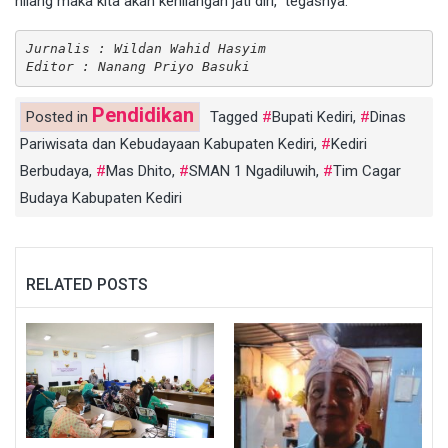
hilang maka kita akan kehilangan jati diri,” tegasnya.
Jurnalis : Wildan Wahid Hasyim
Editor : Nanang Priyo Basuki
Pendidikan
Posted in
Tagged
Bupati Kediri
,
Dinas
Pariwisata dan Kebudayaan Kabupaten Kediri
,
Kediri
Berbudaya
,
Mas Dhito
,
SMAN 1 Ngadiluwih
,
Tim Cagar
Budaya Kabupaten Kediri
RELATED POSTS