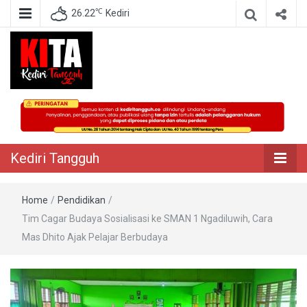
℃
26.22
Kediri
Berita Akurat Terpercaya
Kediri Tangguh
Kediri Tangguh
Home
/
Pendidikan
/
Tim Cagar Budaya Sosialisasi ke SMAN 1 Ngadiluwih, Cara
Mas Dhito Ajak Pelajar Berbudaya