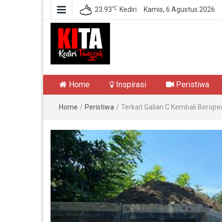
℃
23.93
Kediri
Kamis, 6 Agustus 2026
Kediri Tangguh
Berita Akurat Terpercaya
Home
Inspirasi
Peristiwa
Home
/
Peristiwa
/
Terkait Galian C Kembali Berope