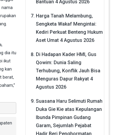
Bantuan
4 Agustus 2026
n nama
Harga Tanah Melambung,
erupakan
Sengketa Wakaf Mengintai:
ang.
Kediri Perkuat Benteng Hukum
Aset Umat
4 Agustus 2026
a,
 dia itu
Di Hadapan Kader HMI, Gus
i ikut
Qowim: Dunia Saling
ng kan
Terhubung, Konflik Jauh Bisa
 berat,
Menguras Dapur Rakyat
4
 paham,”
Agustus 2026
Suasana Haru Selimuti Rumah
Duka Gie Kie atas Kepulangan
Ibunda Pimpinan Gudang
upaten
Garam, Sejumlah Pejabat
Hadir Beri Penghormatan