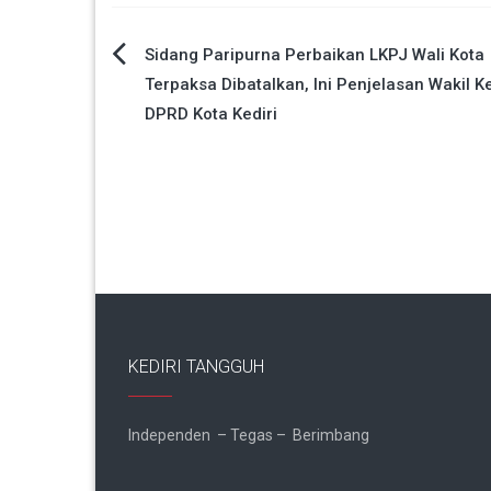
Navigasi
Sidang Paripurna Perbaikan LKPJ Wali Kota
Terpaksa Dibatalkan, Ini Penjelasan Wakil K
pos
DPRD Kota Kediri
KEDIRI TANGGUH
Independen – Tegas – Berimbang