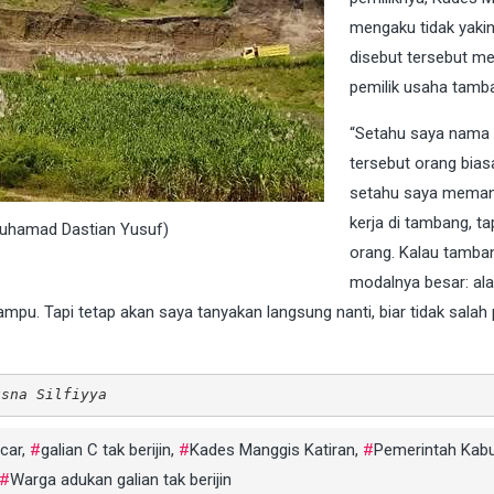
mengaku tidak yaki
disebut tersebut m
pemilik usaha tamb
“Setahu saya nama
tersebut orang bias
setahu saya memang
kerja di tambang, tap
(Muhamad Dastian Yusuf)
orang. Kalau tamba
modalnya besar: alat
mpu. Tapi tetap akan saya tanyakan langsung nanti, biar tidak salah
usna Silfiyya
ncar
,
galian C tak berijin
,
Kades Manggis Katiran
,
Pemerintah Kab
Warga adukan galian tak berijin