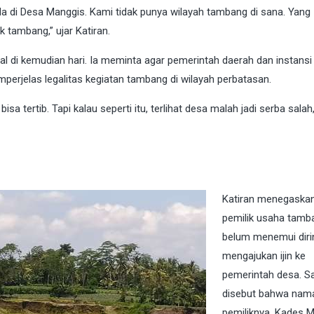
a di Desa Manggis. Kami tidak punya wilayah tambang di sana. Yang
k tambang,” ujar Katiran.
ial di kemudian hari. Ia meminta agar pemerintah daerah dan instansi t
rjelas legalitas kegiatan tambang di wilayah perbatasan.
isa tertib. Tapi kalau seperti itu, terlihat desa malah jadi serba salah,
Katiran menegaska
pemilik usaha tamba
belum menemui diri
mengajukan ijin ke
pemerintah desa. S
disebut bahwa nam
pemiliknya, Kades 