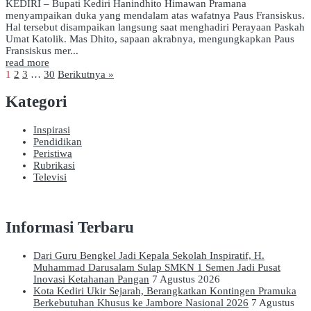
KEDIRI – Bupati Kediri Hanindhito Himawan Pramana
menyampaikan duka yang mendalam atas wafatnya Paus Fransiskus.
Hal tersebut disampaikan langsung saat menghadiri Perayaan Paskah
Umat Katolik. Mas Dhito, sapaan akrabnya, mengungkapkan Paus
Fransiskus mer...
read more
1
2
3
…
30
Berikutnya »
Kategori
Inspirasi
Pendidikan
Peristiwa
Rubrikasi
Televisi
Informasi Terbaru
Dari Guru Bengkel Jadi Kepala Sekolah Inspiratif, H.
Muhammad Darusalam Sulap SMKN 1 Semen Jadi Pusat
Inovasi Ketahanan Pangan
7 Agustus 2026
Kota Kediri Ukir Sejarah, Berangkatkan Kontingen Pramuka
Berkebutuhan Khusus ke Jambore Nasional 2026
7 Agustus