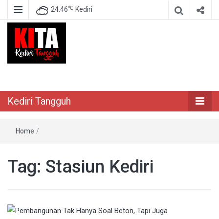
℃
24.46
Kediri
Berita Akurat Terpercaya
Kediri Tangguh
Kediri Tangguh
Home
/
Tag:
Stasiun Kediri