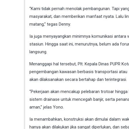
“Kami tidak pernah menolak pembangunan. Tapi yan
masyarakat, dan memberikan manfaat nyata. Lalu li
matang,” tegas Denny.
Ia juga menyayangkan minimnya komunikasi antara wa
stasiun. Hingga saat ini, menurutnya, belum ada fo
langsung.
Menanggapi hal tersebut, Plt. Kepala Dinas PUPR Kot
pengembangan kawasan berbasis transportasi atau
akan dilaksanakan secara bertahap dan terintegrasi.
“Pekerjaan akan mencakup pelebaran trotoar hingga l
sistem drainase untuk mencegah banjir, serta penanam
aman,” jelas Yono.
Ia menambahkan, konstruksi akan dimulai dalam wak
hanya akan dilakukan jika sangat diperlukan, dan s