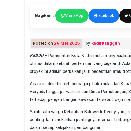
Bagikan :
WhatsApp
Facebook
X
Posted on
26 Mei 2025
by
kediritangguh
KEDIRI
– Pemerintah Kota Kediri mulai menyosialisas
utilitas dalam sebuah pertemuan yang digelar di Aul
proyek ini adalah perbaikan jalur pedestrian atau troto
Acara ini dihadiri oleh berbagai pihak, mulai dari Ke
Heryadi, hingga perwakilan dari Dinas Perhubungan,
terhadap pengembangan kawasan tersebut, sejumla
Salah satu warga Kelurahan Balowerti, Denny, yang 
penting. Ia menekankan pentingnya mempertimbangk
dalam setiap kebijakan pembangunan.