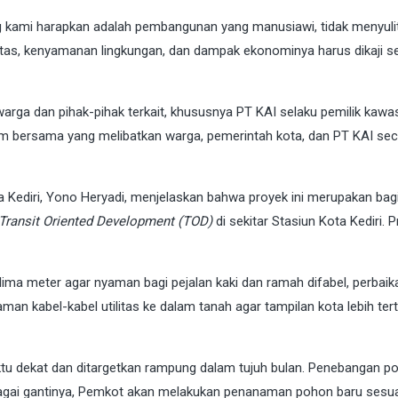
g kami harapkan adalah pembangunan yang manusiawi, tidak menyuli
ntas, kenyamanan lingkungan, dan dampak ekonominya harus dikaji s
rga dan pihak-pihak terkait, khususnya PT KAI selaku pemilik kawa
rum bersama yang melibatkan warga, pemerintah kota, dan PT KAI se
a Kediri, Yono Heryadi, menjelaskan bahwa proyek ini merupakan bagi
Transit Oriented Development (TOD)
di sekitar Stasiun Kota Kediri. P
ima meter agar nyaman bagi pejalan kaki dan ramah difabel, perbaik
an kabel-kabel utilitas ke dalam tanah agar tampilan kota lebih ter
tu dekat dan ditargetkan rampung dalam tujuh bulan. Penebangan p
ebagai gantinya, Pemkot akan melakukan penanaman pohon baru sesu