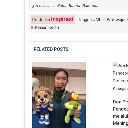
jurnalis : Neha Hasna Maknuna
Inspirasi
Posted in
Tagged
Mbak Wali wujudk
Stasiun Kediri
RELATED POSTS
Doa Pe
Pengeb
melalu
Mening