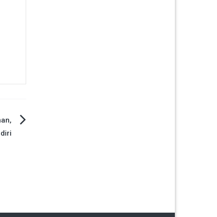
man,
diri