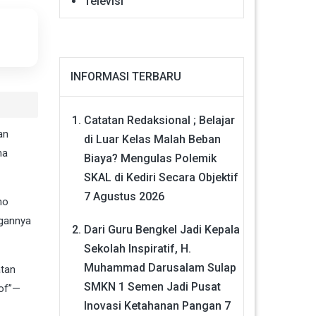
Televisi
INFORMASI TERBARU
Catatan Redaksional ; Belajar
an
di Luar Kelas Malah Beban
ma
Biaya? Mengulas Polemik
SKAL di Kediri Secara Objektif
7 Agustus 2026
no
ngannya
Dari Guru Bengkel Jadi Kepala
Sekolah Inspiratif, H.
Muhammad Darusalam Sulap
atan
SMKN 1 Semen Jadi Pusat
sof”—
Inovasi Ketahanan Pangan
7