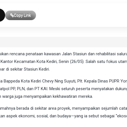
Copy Link
ikan rencana penataan kawasan Jalan Stasiun dan rehabilitasi salur
a Kantor Kecamatan Kota Kediri, Senin (26/05). Salah satu fokus uta
ar di sekitar Stasiun Kediri.
pala Bappeda Kota Kediri Chevy Ning Suyuti, Plt. Kepala Dinas PUPR Yo
 Satpol PP, PLN, dan PT KAI. Meski seluruh peserta menyatakan duku
h warga juga menyampaikan kekhawatiran mereka.
rumahnya berada di sekitar area proyek, menyampaikan sejumlah cat
an aspek ekonomi, sosial, dan budaya—yang ia sebut sebagai “eko