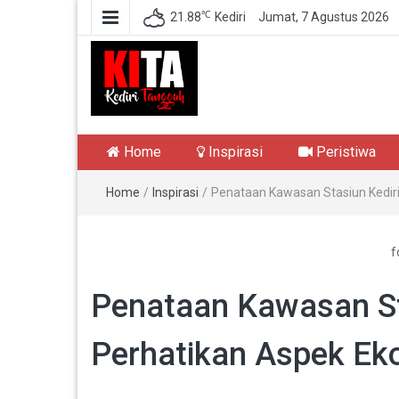
℃
21.88
Kediri
Jumat, 7 Agustus 2026
Kediri Tangguh
Berita Akurat Terpercaya
Home
Inspirasi
Peristiwa
Home
/
Inspirasi
/
Penataan Kawasan Stasiun Kediri
f
Penataan Kawasan St
Perhatikan Aspek Ek