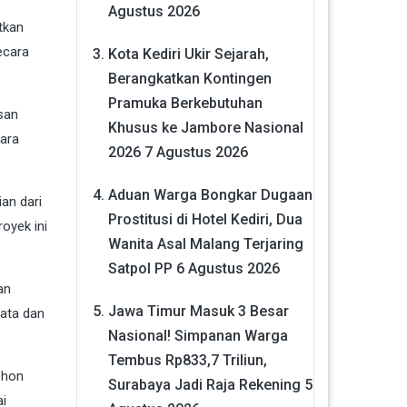
Agustus 2026
tkan
ecara
Kota Kediri Ukir Sejarah,
Berangkatkan Kontingen
Pramuka Berkebutuhan
san
Khusus ke Jambore Nasional
cara
2026
7 Agustus 2026
Aduan Warga Bongkar Dugaan
an dari
Prostitusi di Hotel Kediri, Dua
royek ini
Wanita Asal Malang Terjaring
Satpol PP
6 Agustus 2026
an
Jawa Timur Masuk 3 Besar
tata dan
Nasional! Simpanan Warga
Tembus Rp833,7 Triliun,
ohon
Surabaya Jadi Raja Rekening
5
ai