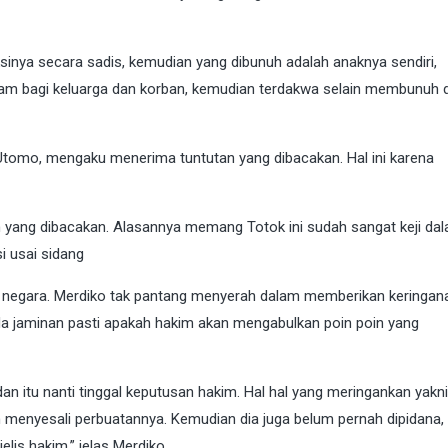
inya secara sadis, kemudian yang dibunuh adalah anaknya sendiri,
am bagi keluarga dan korban, kemudian terdakwa selain membunuh d
tomo, mengaku menerima tuntutan yang dibacakan. Hal ini karena
yang dibacakan. Alasannya memang Totok ini sudah sangat keji da
i usai sidang
 negara. Merdiko tak pantang menyerah dalam memberikan keringana
da jaminan pasti apakah hakim akan mengabulkan poin poin yang
an itu nanti tinggal keputusan hakim. Hal hal yang meringankan yakni
menyesali perbuatannya. Kemudian dia juga belum pernah dipidana, 
lis hakim,” jelas Merdiko