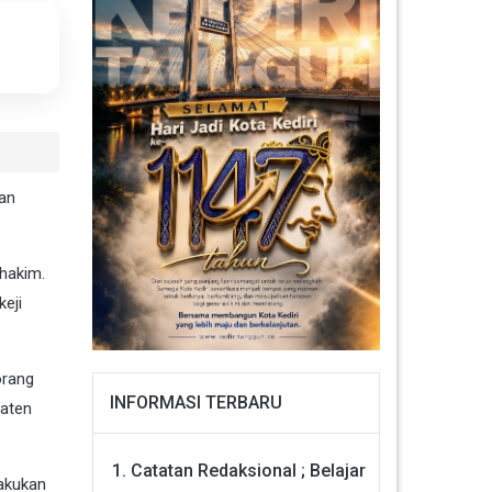
kan
 hakim.
eji
orang
INFORMASI TERBARU
paten
Catatan Redaksional ; Belajar
lakukan