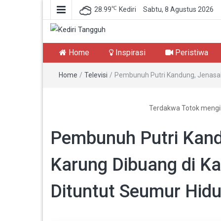
℃
28.99
Kediri
Sabtu, 8 Agustus 2026
Kediri Tangguh
Berita Akurat Terpercaya
Home
Inspirasi
Peristiwa
Home
/
Televisi
/
Pembunuh Putri Kandung, Jenasah
Terdakwa Totok mengik
Pembunuh Putri Kan
Karung Dibuang di Ka
Dituntut Seumur Hid