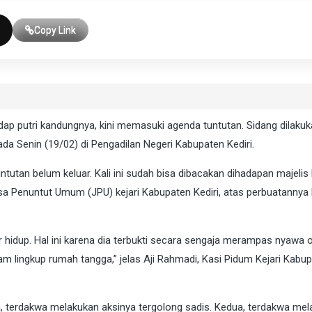
Copy Link
ap putri kandungnya, kini memasuki agenda tuntutan. Sidang dilaku
ada Senin (19/02) di Pengadilan Negeri Kabupaten Kediri.
tutan belum keluar. Kali ini sudah bisa dibacakan dihadapan majelis
sa Penuntut Umum (JPU) kejari Kabupaten Kediri, atas perbuatannya k
 hidup. Hal ini karena dia terbukti secara sengaja merampas nyawa 
m lingkup rumah tangga,” jelas Aji Rahmadi, Kasi Pidum Kejari Kabu
, terdakwa melakukan aksinya tergolong sadis. Kedua, terdakwa me