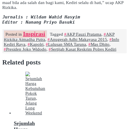
maaf bila ada salah dan bagi kami, Kediri selalu di hati,” ucap AKP
Rizkika.
Jurnalis : Wildan Wahid Hasyim
Editor : Nanang Priyo Basuki
Inspirasi
Posted in
Tagged
AKP Fauzi Pratama
,
AKP
Rizkika Atmadha Putra
,
Anugerah Adhi Makayasa 2015
,
Info
Kediri Raya
,
Kapolri
,
Lulusan SMA Taruna
,
Mas Dhito
,
Presiden Joko Widodo
,
Sertijab Kasat Reskrim Polres Kediri
Related posts
Sejumlah