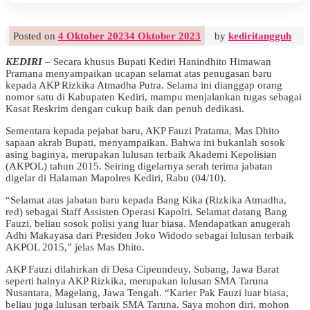
Posted on
4 Oktober 2023
4 Oktober 2023
by
kediritangguh
KEDIRI
– Secara khusus Bupati Kediri Hanindhito Himawan
Pramana menyampaikan ucapan selamat atas penugasan baru
kepada AKP Rizkika Atmadha Putra. Selama ini dianggap orang
nomor satu di Kabupaten Kediri, mampu menjalankan tugas sebagai
Kasat Reskrim dengan cukup baik dan penuh dedikasi.
Sementara kepada pejabat baru, AKP Fauzi Pratama, Mas Dhito
sapaan akrab Bupati, menyampaikan. Bahwa ini bukanlah sosok
asing baginya, merupakan lulusan terbaik Akademi Kepolisian
(AKPOL) tahun 2015. Seiring digelarnya serah terima jabatan
digelar di Halaman Mapolres Kediri, Rabu (04/10).
“Selamat atas jabatan baru kepada Bang Kika (Rizkika Atmadha,
red) sebagai Staff Assisten Operasi Kapolri. Selamat datang Bang
Fauzi, beliau sosok polisi yang luar biasa. Mendapatkan anugerah
Adhi Makayasa dari Presiden Joko Widodo sebagai lulusan terbaik
AKPOL 2015,” jelas Mas Dhito.
AKP Fauzi dilahirkan di Desa Cipeundeuy, Subang, Jawa Barat
seperti halnya AKP Rizkika, merupakan lulusan SMA Taruna
Nusantara, Magelang, Jawa Tengah. “Karier Pak Fauzi luar biasa,
beliau juga lulusan terbaik SMA Taruna. Saya mohon diri, mohon