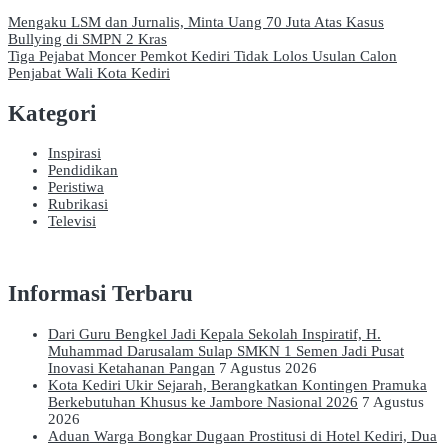
Navigasi
Mengaku LSM dan Jurnalis, Minta Uang 70 Juta Atas Kasus
Bullying di SMPN 2 Kras
pos
Tiga Pejabat Moncer Pemkot Kediri Tidak Lolos Usulan Calon
Penjabat Wali Kota Kediri
Kategori
Inspirasi
Pendidikan
Peristiwa
Rubrikasi
Televisi
Informasi Terbaru
Dari Guru Bengkel Jadi Kepala Sekolah Inspiratif, H.
Muhammad Darusalam Sulap SMKN 1 Semen Jadi Pusat
Inovasi Ketahanan Pangan
7 Agustus 2026
Kota Kediri Ukir Sejarah, Berangkatkan Kontingen Pramuka
Berkebutuhan Khusus ke Jambore Nasional 2026
7 Agustus
2026
Aduan Warga Bongkar Dugaan Prostitusi di Hotel Kediri, Dua