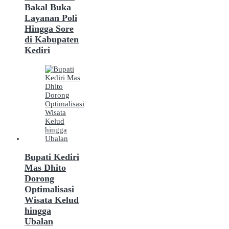
Bakal Buka
Layanan Poli
Hingga Sore
di Kabupaten
Kediri
Bupati Kediri
Mas Dhito
Dorong
Optimalisasi
Wisata Kelud
hingga
Ubalan