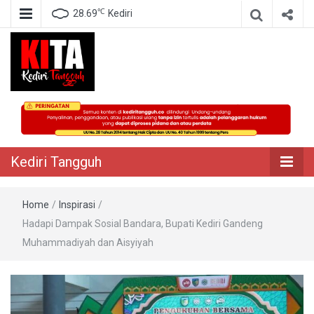
℃
28.69
Kediri
Berita Akurat Terpercaya
Kediri Tangguh
Kediri Tangguh
Home
/
Inspirasi
/
Hadapi Dampak Sosial Bandara, Bupati Kediri Gandeng
Muhammadiyah dan Aisyiyah