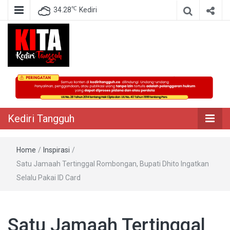
℃
34.28
Kediri
Berita Akurat Terpercaya
Kediri Tangguh
Kediri Tangguh
Home
/
Inspirasi
/
Satu Jamaah Tertinggal Rombongan, Bupati Dhito Ingatkan
Selalu Pakai ID Card
Satu Jamaah Tertinggal