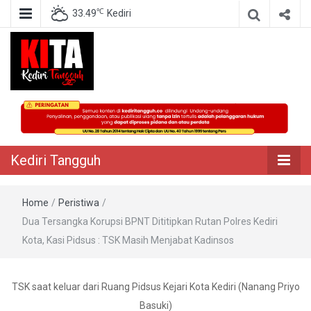
℃
33.49
Kediri
Berita Akurat Terpercaya
Kediri Tangguh
Kediri Tangguh
Home
/
Peristiwa
/
Dua Tersangka Korupsi BPNT Dititipkan Rutan Polres Kediri
Kota, Kasi Pidsus : TSK Masih Menjabat Kadinsos
TSK saat keluar dari Ruang Pidsus Kejari Kota Kediri (Nanang Priyo
Basuki)