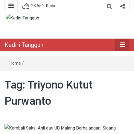
℃
23.55
Kediri
Berita Akurat Terpercaya
Kediri Tangguh
Kediri Tangguh
Home
/
Tag:
Triyono Kutut
Purwanto