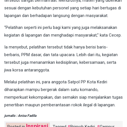
tersebut sangat bermanfaat. Menurutnya, materi yang diberikan
sesuai dengan kebutuhan personel yang setiap hari bertugas di
lapangan dan berhadapan langsung dengan masyarakat.
“Pelatihan seperti ini perlu bagi kami yang juga melaksanakan
kegiatan di lapangan dan menghadapi masyarakat,” kata Cecep.
Ia menyebut, pelatihan tersebut tidak hanya berisi baris-
berbaris, PPM dasar, dan tata upacara. Lebih dari itu, kegiatan
tersebut juga menanamkan kedisiplinan, kebersamaan, serta
jiwa korsa antaranggota.
Melalui pelatihan ini, para anggota Satpol PP Kota Kediri
diharapkan mampu bergerak dalam satu komando,
memperkuat kekompakan, dan semakin siap menjalankan tugas
penertiban maupun pemberantasan rokok ilegal di lapangan.
jurnalis : Anisa Fadila
Inspirasi
Posted in
Tagged
Brimob Kediri
,
Gempur