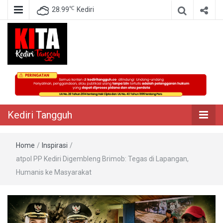
℃
28.99
Kediri
Berita Akurat Terpercaya
Kediri Tangguh
Kediri Tangguh
Home
/
Inspirasi
/
atpol PP Kediri Digembleng Brimob: Tegas di Lapangan,
Humanis ke Masyarakat