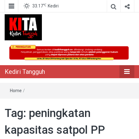
℃
33.17
Kediri
Berita Akurat Terpercaya
Kediri Tangguh
Kediri Tangguh
Home
/
Tag:
peningkatan
kapasitas satpol PP