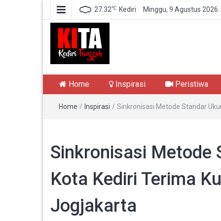
℃
27.32
Kediri
Minggu, 9 Agustus 2026
Kediri Tangguh
Berita Akurat Terpercaya
Home
Inspirasi
Peristiwa
Home
/
Inspirasi
/
Sinkronisasi Metode Standar Ukur
Sinkronisasi Metode 
Kota Kediri Terima K
Jogjakarta