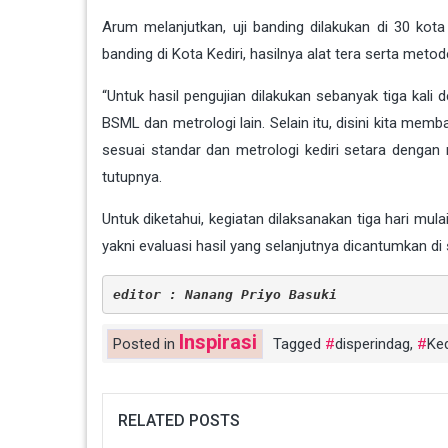
Arum melanjutkan, uji banding dilakukan di 30 kota 
banding di Kota Kediri, hasilnya alat tera serta meto
“Untuk hasil pengujian dilakukan sebanyak tiga kal
BSML dan metrologi lain. Selain itu, disini kita m
sesuai standar dan metrologi kediri setara dengan m
tutupnya.
Untuk diketahui, kegiatan dilaksanakan tiga hari mula
yakni evaluasi hasil yang selanjutnya dicantumkan di se
editor : Nanang Priyo Basuki
Inspirasi
Posted in
Tagged
disperindag
,
Ked
RELATED POSTS