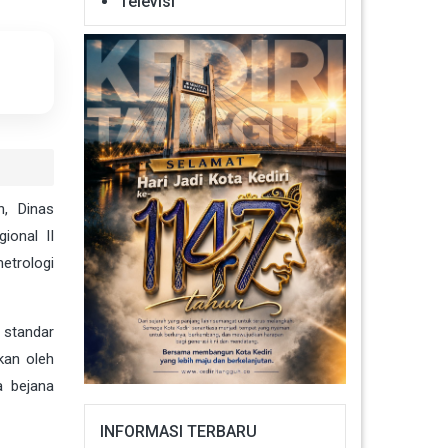
Televisi
, Dinas
ional II
etrologi
 standar
kan oleh
a bejana
INFORMASI TERBARU