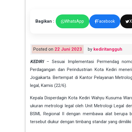
Bagikan :
WhatsApp
Facebook
X
Posted on
22 Juni 2023
by
kediritangguh
KEDIRI
– Sesuai Implementasi Permendag nomor 
Perdagangan dan Perindustrian Kota Kediri meneri
Jogjakarta. Bertempat di Kantor Pelayanan Metrologi
legal, Kamis (22/6).
Kepala Disperdagin Kota Kediri Wahyu Kusuma Ward
ukuran metrologi legal oleh Unit Metrologi Legal 
BSML Regional II dengan membawa alat berupa beja
tersebut diukur dengan timbang standar yang dimiliki 