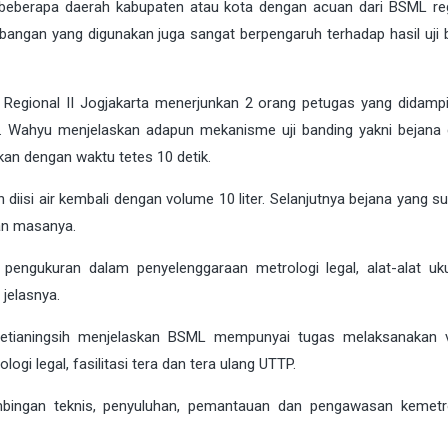
eberapa daerah kabupaten atau kota dengan acuan dari BSML regi
bangan yang digunakan juga sangat berpengaruh terhadap hasil uji b
 Regional II Jogjakarta menerjunkan 2 orang petugas yang didampi
i. Wahyu menjelaskan adapun mekanisme uji banding yakni bejana 
gkan dengan waktu tetes 10 detik.
iisi air kembali dengan volume 10 liter. Selanjutnya bejana yang su
an masanya.
pengukuran dalam penyelenggaraan metrologi legal, alat-alat ukur
jelasnya.
etianingsih menjelaskan BSML mempunyai tugas melaksanakan ve
ogi legal, fasilitasi tera dan tera ulang UTTP.
mbingan teknis, penyuluhan, pemantauan dan pengawasan kemetro