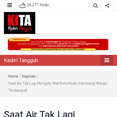
℃
26.27
Kediri
Berita Akurat Terpercaya
Kediri Tangguh
Kediri Tangguh
Home
/
Inspirasi
/
Saat Air Tak Lagi Mengalir, Wali Kota Kediri Sambangi Warga
Terdampak
Saat Air Tak Lagi