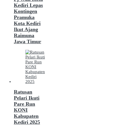
Kediri Lepas
Kontingen
Pramuka
Kota Kediri
Ikut Ajang
Raimuna
Jawa Timur
Ratusan
Pelari Ikuti
Pare Run
KONI
Kabupaten
Kediri 2025