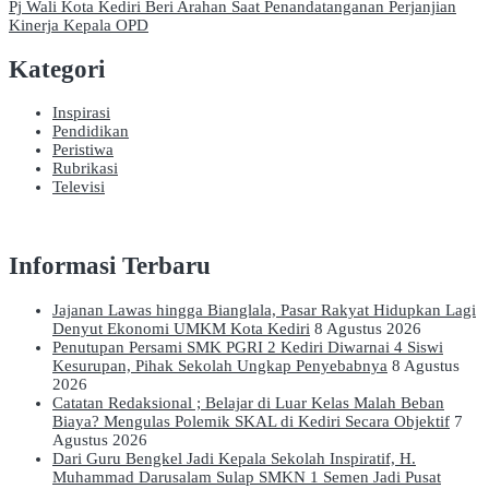
Pj Wali Kota Kediri Beri Arahan Saat Penandatanganan Perjanjian
Kinerja Kepala OPD
Kategori
Inspirasi
Pendidikan
Peristiwa
Rubrikasi
Televisi
Informasi Terbaru
Jajanan Lawas hingga Bianglala, Pasar Rakyat Hidupkan Lagi
Denyut Ekonomi UMKM Kota Kediri
8 Agustus 2026
Penutupan Persami SMK PGRI 2 Kediri Diwarnai 4 Siswi
Kesurupan, Pihak Sekolah Ungkap Penyebabnya
8 Agustus
2026
Catatan Redaksional ; Belajar di Luar Kelas Malah Beban
Biaya? Mengulas Polemik SKAL di Kediri Secara Objektif
7
Agustus 2026
Dari Guru Bengkel Jadi Kepala Sekolah Inspiratif, H.
Muhammad Darusalam Sulap SMKN 1 Semen Jadi Pusat