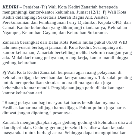
KEDIRI
– Penjabat (Pj) Wali Kota Kediri Zanariah bersepeda
mengunjungi kantor-kantor kelurahan, Jumat (12/1). Pj Wali Kota
Kediri didampingi Sekretaris Daerah Bagus Alit, Asisten
Perekonomian dan Pembangunan Ferry Djatmiko, Kepala OPD, dan
Camat. Kantor kelurahan yang dikunjungi diantaranya, Kelurahan
Ngampel, Kelurahan Gayam, dan Kelurahan Sukorame.
Zanariah berangkat dari Balai Kota Kediri mulai pukul 06.00 WIB
lalu menyusuri berbagai jalanan di Kota Kediri. Sesampainya di
kantor kelurahan, Zanariah berkeliling melihat seluruh ruangan yang
ada. Mulai dari ruang pelayanan, ruang kerja, kamar mandi hingga
gedung kelurahan.
Pj Wali Kota Kediri Zanariah berpesan agar ruang pelayanan di
kelurahan dijaga kebersihan dan kenyamanannya. Tak kalah penting
untuk memperhatikan sirkulasi udara di ruangan dan juga
kebersihan kamar mandi. Penghijauan juga perlu dilakukan agar
kantor kelurahan asri.
“Ruang pelayanan bagi masyarakat harus bersih dan nyaman.
Fasilitas kamar mandi juga harus dijaga. Pohon-pohon juga harus
dirawat jangan dipotong,” pesannya.
Zanariah mengungkapkan agar gedung-gedung di kelurahan dirawat
dan diperindah. Gedung-gedung tersebut bisa disewakan kepada
masyarakat untuk berbagi acara. Sehingga dapat mengoptimalkan