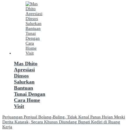
Mas Dhito
Apresiasi
Dinsos
Salurkan
Bantuan
Tunai Dengan
Cara Home
Visit
Navigasi
Perjuangan Penjual Bolang-Baling, Tidak Kenal Panas Hujan Meski
Derita Katarak, Secara Khusus Diundang Bupati Kediri di Ruang
pos
Kerja