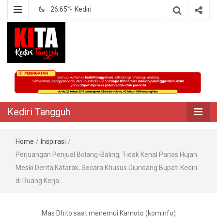
℃
26.65
Kediri
Berita Akurat Terpercaya
Kediri Tangguh
Kediri Tangguh
Home
/
Inspirasi
/
Perjuangan Penjual Bolang-Baling, Tidak Kenal Panas Hujan
Meski Derita Katarak, Secara Khusus Diundang Bupati Kediri
di Ruang Kerja
Mas Dhito saat menemui Karnoto (kominfo)