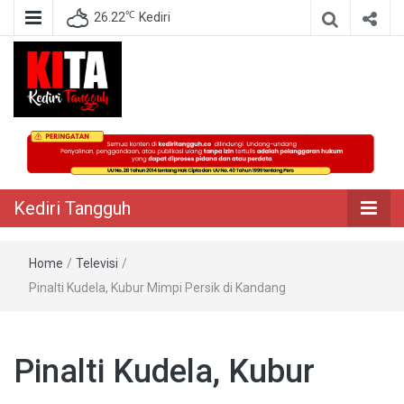
℃
26.22
Kediri
Berita Akurat Terpercaya
Kediri Tangguh
Kediri Tangguh
Home
/
Televisi
/
Pinalti Kudela, Kubur Mimpi Persik di Kandang
Pinalti Kudela, Kubur