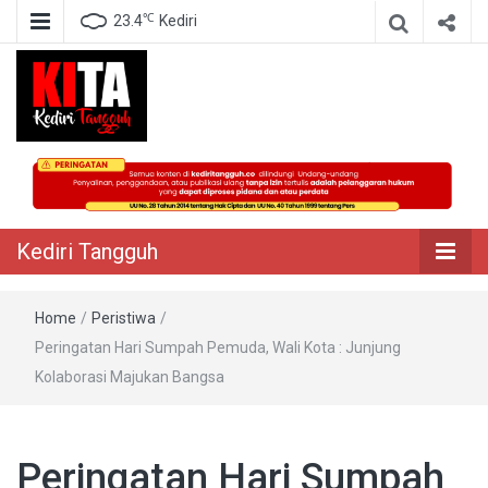
℃
23.4
Kediri
Berita Akurat Terpercaya
Kediri Tangguh
Kediri Tangguh
Home
/
Peristiwa
/
Peringatan Hari Sumpah Pemuda, Wali Kota : Junjung
Kolaborasi Majukan Bangsa
Peringatan Hari Sumpah