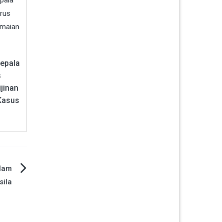
Kepala
s
jinan
Kasus
alam
sila