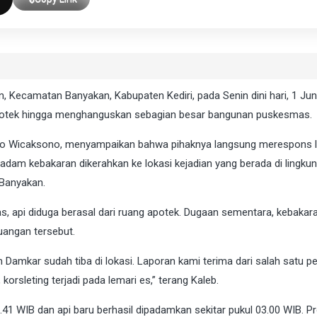
Kecamatan Banyakan, Kabupaten Kediri, pada Senin dini hari, 1 Jun
apotek hingga menghanguskan sebagian besar bangunan puskesmas.
atrio Wicaksono, menyampaikan bahwa pihaknya langsung merespons 
adam kebakaran dikerahkan ke lokasi kejadian yang berada di lingku
 Banyakan.
, api diduga berasal dari ruang apotek. Dugaan sementara, kebakara
ruangan tersebut.
m Damkar sudah tiba di lokasi. Laporan kami terima dari salah satu p
rsleting terjadi pada lemari es,” terang Kaleb.
0.41 WIB dan api baru berhasil dipadamkan sekitar pukul 03.00 WIB. P