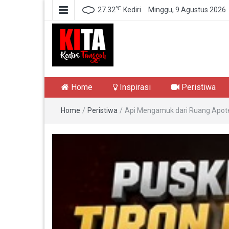
℃
27.32
Kediri
Minggu, 9 Agustus 2026
Kediri Tangguh
Berita Akurat Terpercaya
Home
Inspirasi
Peristiwa
Home
/
Peristiwa
/
Api Mengamuk dari Ruang Apotek