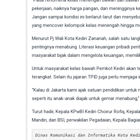
“Pada fenomena kelas menengah bawah dan bawah 
pekerjaan, naiknya harga pangan, dan meningginya 
Jangan sampai kondisi ini berlarut-larut dan menyeb
yang mencover kelompok kelas menengah hingga me
Menurut Pj Wali Kota Kediri Zanariah, salah satu lan
pentingnya menabung. Literasi keuangan pribadi pent
masyarakat bijak dalam mengelola keuangan, memili
Untuk masyarakat kelas bawah Pemkot Kediri akan t
terangkat. Selain itu jajaran TPID juga perlu menjaga 
“Kalau di Jakarta kami ajak satuan pendidikan untuk 
seperti itu anak-anak diajak untuk gemar menabung,
Turut hadir, Kepala KPwBI Kediri Choirur Rofiq, Kep
Mandiri, dan BSI, perwakilan Pegadaian, Kepala Bag
Dinas Komunikasi dan Informatika Kota Ked