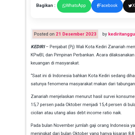
Bagikan :
WhatsApp
Facebook
X
Posted on
21 Desember 2023
by
kediritangg
KEDIRI
– Penjabat (Pj) Wali Kota Kediri Zanariah m
KPwBI, dan Pimpinan Perbankan. Acara dilaksanakan d
keuangan di masyarakat.
“Saat ini di Indonesia bahkan Kota Kediri sedang d
satunya fenomena masyarakat makan dari tabungan dan
Zanariah menjelaskan menurut hasil survei konsume
15,7 persen pada Oktober menjadi 15,4 persen di b
cicilan atau utang alias debt income ratio naik.
Pada bulan November jumlah gaji orang Indonesia ya
meningkat dari bulan Oktober yang hanya kisaran 8,8 