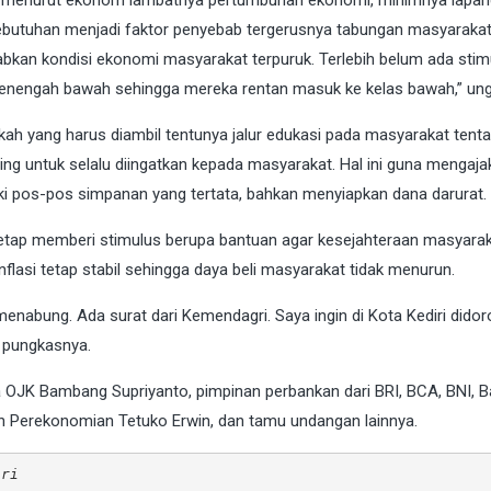
menurut ekonom lambatnya pertumbuhan ekonomi, minimnya lapa
kebutuhan menjadi faktor penyebab tergerusnya tabungan masyarakat
abkan kondisi ekonomi masyarakat terpuruk. Terlebih belum ada stim
nengah bawah sehingga mereka rentan masuk ke kelas bawah,” un
gkah yang harus diambil tentunya jalur edukasi pada masyarakat tent
ing untuk selalu diingatkan kepada masyarakat. Hal ini guna mengaja
ki pos-pos simpanan yang tertata, bahkan menyiapkan dana darurat.
etap memberi stimulus berupa bantuan agar kesejahteraan masyara
inflasi tetap stabil sehingga daya beli masyarakat tidak menurun.
menabung. Ada surat dari Kemendagri. Saya ingin di Kota Kediri didor
” pungkasnya.
ala OJK Bambang Supriyanto, pimpinan perbankan dari BRI, BCA, BNI, 
ian Perekonomian Tetuko Erwin, dan tamu undangan lainnya.
iri