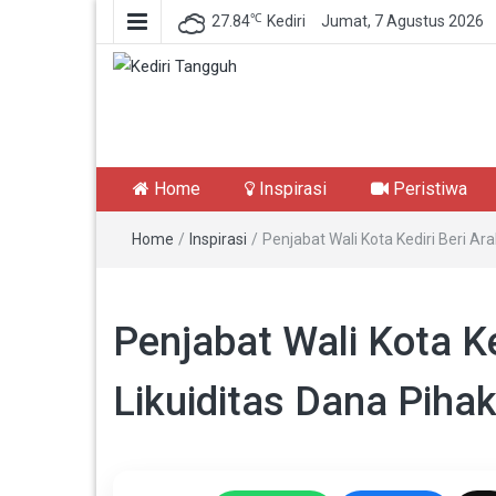
℃
27.84
Kediri
Jumat, 7 Agustus 2026
Kediri Tangguh
Berita Akurat Terpercaya
Home
Inspirasi
Peristiwa
Home
/
Inspirasi
/
Penjabat Wali Kota Kediri Beri Ar
Penjabat Wali Kota K
Likuiditas Dana Pihak