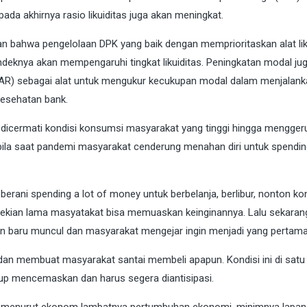
da akhirnya rasio likuiditas juga akan meningkat.
an bahwa pengelolaan DPK yang baik dengan memprioritaskan alat lik
eknya akan mempengaruhi tingkat likuiditas. Peningkatan modal juga
CAR) sebagai alat untuk mengukur kecukupan modal dalam menjalank
kesehatan bank.
 dicermati kondisi konsumsi masyarakat yang tinggi hingga mengger
bila saat pandemi masyarakat cenderung menahan diri untuk spendin
rani spending a lot of money untuk berbelanja, berlibur, nonton ko
n sekian lama masyatakat bisa memuaskan keinginannya. Lalu sekaran
en baru muncul dan masyarakat mengejar ingin menjadi yang pertama
an membuat masyarakat santai membeli apapun. Kondisi ini di satu 
p mencemaskan dan harus segera diantisipasi.