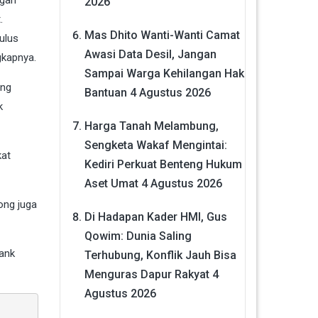
ngan
2026
.
Mas Dhito Wanti-Wanti Camat
ulus
Awasi Data Desil, Jangan
gkapnya.
Sampai Warga Kehilangan Hak
ang
Bantuan
4 Agustus 2026
k
Harga Tanah Melambung,
Sengketa Wakaf Mengintai:
kat
Kediri Perkuat Benteng Hukum
Aset Umat
4 Agustus 2026
ong juga
Di Hadapan Kader HMI, Gus
Qowim: Dunia Saling
Bank
Terhubung, Konflik Jauh Bisa
Menguras Dapur Rakyat
4
Agustus 2026