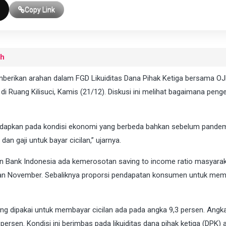
Copy Link
uh
emberikan arahan dalam FGD Likuiditas Dana Pihak Ketiga bersama OJ
i Ruang Kilisuci, Kamis (21/12). Diskusi ini melihat bagaimana peng
ihadapkan pada kondisi ekonomi yang berbeda bahkan sebelum pandem
 gaji untuk bayar cicilan,” ujarnya.
n Bank Indonesia ada kemerosotan saving to income ratio masyarak
ulan November. Sebaliknya proporsi pendapatan konsumen untuk me
ng dipakai untuk membayar cicilan ada pada angka 9,3 persen. Angka
persen. Kondisi ini berimbas pada likuiditas dana pihak ketiga (DPK) 