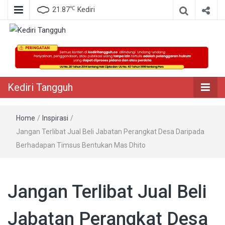
℃
21.87
Kediri
Berita Akurat Terpercaya
Kediri Tangguh
Kediri Tangguh
Home
/
Inspirasi
/
Jangan Terlibat Jual Beli Jabatan Perangkat Desa Daripada
Berhadapan Timsus Bentukan Mas Dhito
Jangan Terlibat Jual Beli
Jabatan Perangkat Desa