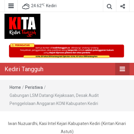
℃
24.62
Kediri
Berita Akurat Terpercaya
Kediri Tangguh
Kediri Tangguh
Home
/
Peristiwa
/
Gabungan LSM Datangi Kejaksaan, Desak Audit
Penggelolaan Anggaran KONI Kabupaten Kediri
Iwan Nuzuardhi, Kasi Intel Kejari Kabupaten Kediri (Kintan Kinari
Astuti)