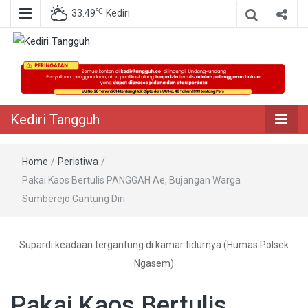
℃
33.49
Kediri
Berita Akurat Terpercaya
Kediri Tangguh
Kediri Tangguh
Home
/
Peristiwa
/
Pakai Kaos Bertulis PANGGAH Ae, Bujangan Warga
Sumberejo Gantung Diri
Supardi keadaan tergantung di kamar tidurnya (Humas Polsek
Ngasem)
Pakai Kaos Bertulis