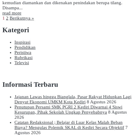
kemudian diamankan dan dikenakan penindakan berupa tilang.
Disampa...
read more
1
2
Berikutnya »
Kategori
Inspirasi
Pendidikan
Peristiwa
Rubrikasi
Televisi
Informasi Terbaru
Jajanan Lawas hingga Bianglala, Pasar Rakyat Hidupkan Lagi
Denyut Ekonomi UMKM Kota Kediri
8 Agustus 2026
Penutupan Persami SMK PGRI 2 Kediri Diwarnai 4 Siswi
Kesurupan, Pihak Sekolah Ungkap Penyebabnya
8 Agustus
2026
Catatan Redaksional ; Belajar di Luar Kelas Malah Beban
Biaya? Mengulas Polemik SKAL di Kediri Secara Objektif
7
Agustus 2026