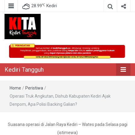
℃
28.99
Kediri
Berita Akurat Terpercaya
Kediri Tangguh
Kediri Tangguh
Home
/
Peristiwa
/
Operasi Truk Angkutan, Dishub Kabupaten Kediri Ajak
Denpom, Apa Polisi Backing Galian?
Suasana operasi di Jalan Raya Kediri – Wates pada Selasa pagi
(istimewa)