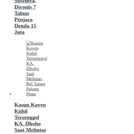
Siswinya,
Divonis 7
Tahun
Penjara
Denda 15
Juta
Kasun Kayen
Kidul
Tersenggol
KA. Dhoho
Saat Melintas