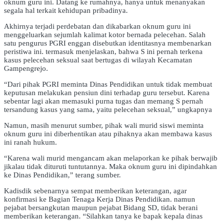
oknum guru ini. Datang ke rumahnya, hanya untuk menanyakan
segala hal terkait kehidupan pribadinya.
Akhirnya terjadi perdebatan dan dikabarkan oknum guru ini
menggeluarkan sejumlah kalimat kotor bernada pelecehan. Salah
satu pengurus PGRI enggan disebutkan identitasnya membenarkan
peristiwa ini. termasuk menjelaskan, bahwa S ini pernah terkena
kasus pelecehan seksual saat bertugas di wilayah Kecamatan
Gampengrejo.
“Dari pihak PGRI meminta Dinas Pendidikan untuk tidak membuat
keputusan melakukan pensiun dini terhadap guru tersebut. Karena
sebentar lagi akan memasuki purna tugas dan memang S pernah
tersandung kasus yang sama, yaitu pelecehan seksual,” ungkapnya
Namun, masih menurut sumber, pihak wali murid siswi meminta
oknum guru ini diberhentikan atau pihaknya akan membawa kasus
ini ranah hukum.
“Karena wali murid mengancam akan melaporkan ke pihak berwajib
jikalau tidak dituruti tuntutannya. Maka oknum guru ini dipindahkan
ke Dinas Pendidikan,” terang sumber.
Kadisdik sebenarnya sempat memberikan keterangan, agar
konfirmasi ke Bagian Tenaga Kerja Dinas Pendidikan. namun
pejabat bersangkutan maupun pejabat Bidang SD, tidak berani
memberikan keterangan. “Silahkan tanya ke bapak kepala dinas