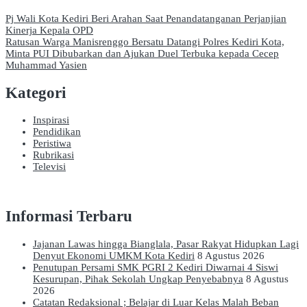
Navigasi
Pj Wali Kota Kediri Beri Arahan Saat Penandatanganan Perjanjian
Kinerja Kepala OPD
pos
Ratusan Warga Manisrenggo Bersatu Datangi Polres Kediri Kota,
Minta PUI Dibubarkan dan Ajukan Duel Terbuka kepada Cecep
Muhammad Yasien
Kategori
Inspirasi
Pendidikan
Peristiwa
Rubrikasi
Televisi
Informasi Terbaru
Jajanan Lawas hingga Bianglala, Pasar Rakyat Hidupkan Lagi
Denyut Ekonomi UMKM Kota Kediri
8 Agustus 2026
Penutupan Persami SMK PGRI 2 Kediri Diwarnai 4 Siswi
Kesurupan, Pihak Sekolah Ungkap Penyebabnya
8 Agustus
2026
Catatan Redaksional ; Belajar di Luar Kelas Malah Beban