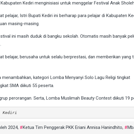
 Kabupaten Kediri menginisiasi untuk menggelar Festival Anak Shole
pelajar, Istri Bupati Kediri ini berharap para pelajar di Kabupaten Ked
puan masing-masing.
estival ini masih duduk di bangku sekolah. Otomatis masih banyak pe
.
t belajar, berusaha untuk selalu berprestasi, dan memberikan yang t
a menambahkan, kategori Lomba Menyanyi Solo Lagu Religi tingkat
kat SMA diikuti 55 peserta.
grup perorangan. Serta, Lomba Muslimah Beauty Contest diikuti 19 p
n Kediri
oleh 2024
,
Ketua Tim Penggerak PKK Eriani Annisa Hanindhito
,
Mb