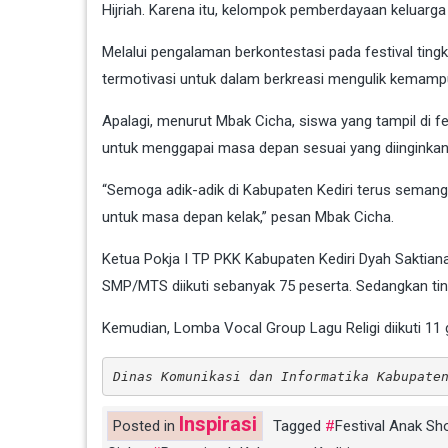
Hijriah. Karena itu, kelompok pemberdayaan keluarga
Melalui pengalaman berkontestasi pada festival tingkat 
termotivasi untuk dalam berkreasi mengulik kemam
Apalagi, menurut Mbak Cicha, siswa yang tampil di f
untuk menggapai masa depan sesuai yang diinginkan
“Semoga adik-adik di Kabupaten Kediri terus semanga
untuk masa depan kelak,” pesan Mbak Cicha.
Ketua Pokja I TP PKK Kabupaten Kediri Dyah Saktian
SMP/MTS diikuti sebanyak 75 peserta. Sedangkan ting
Kemudian, Lomba Vocal Group Lagu Religi diikuti 11 
Dinas Komunikasi dan Informatika Kabupate
Inspirasi
Posted in
Tagged
Festival Anak Sh