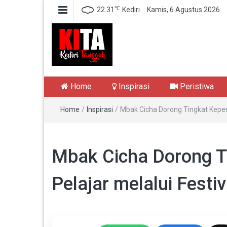
℃
22.31
Kediri
Kamis, 6 Agustus 2026
Kediri Tangguh
Berita Akurat Terpercaya
Home
Inspirasi
Peristiwa
Home
/
Inspirasi
/
Mbak Cicha Dorong Tingkat Keperc
Mbak Cicha Dorong T
Pelajar melalui Festi