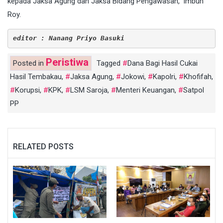
kepada Jaksa Agung dan Jaksa Bidang Pengawasan,” imbuh
Roy.
editor : Nanang Priyo Basuki
Peristiwa
Posted in
Tagged
Dana Bagi Hasil Cukai
Hasil Tembakau
,
Jaksa Agung
,
Jokowi
,
Kapolri
,
Khofifah
,
Korupsi
,
KPK
,
LSM Saroja
,
Menteri Keuangan
,
Satpol
PP
RELATED POSTS