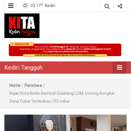
℃
33.17
Kediri
Berita Akurat Terpercaya
Kediri Tangguh
Kediri Tangguh
Home
/
Peristiwa
/
Kejari Kota Kediri Kembali Didatangi LSM, Dorong Bongkar
Dana Cukai Tembakau 155 miliar