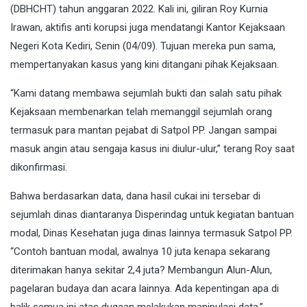
(DBHCHT) tahun anggaran 2022. Kali ini, giliran Roy Kurnia
Irawan, aktifis anti korupsi juga mendatangi Kantor Kejaksaan
Negeri Kota Kediri, Senin (04/09). Tujuan mereka pun sama,
mempertanyakan kasus yang kini ditangani pihak Kejaksaan.
“Kami datang membawa sejumlah bukti dan salah satu pihak
Kejaksaan membenarkan telah memanggil sejumlah orang
termasuk para mantan pejabat di Satpol PP. Jangan sampai
masuk angin atau sengaja kasus ini diulur-ulur,” terang Roy saat
dikonfirmasi.
Bahwa berdasarkan data, dana hasil cukai ini tersebar di
sejumlah dinas diantaranya Disperindag untuk kegiatan bantuan
modal, Dinas Kesehatan juga dinas lainnya termasuk Satpol PP.
“Contoh bantuan modal, awalnya 10 juta kenapa sekarang
diterimakan hanya sekitar 2,4 juta? Membangun Alun-Alun,
pagelaran budaya dan acara lainnya. Ada kepentingan apa di
balik semua ini atas dugaan melakukan manipulasi data,”