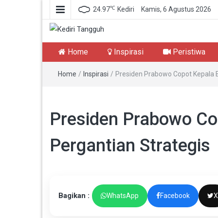
℃
24.97
Kediri
Kamis, 6 Agustus 2026
Kediri Tangguh
Berita Akurat Terpercaya
Home
Inspirasi
Peristiwa
Home
/
Inspirasi
/
Presiden Prabowo Copot Kepala BG
Presiden Prabowo Cop
Pergantian Strategis
Bagikan :
WhatsApp
Facebook
X