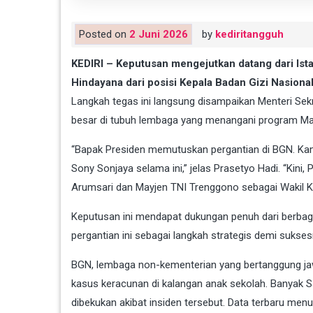
Posted on
2 Juni 2026
by
kediritangguh
KEDIRI – Keputusan mengejutkan datang dari Is
Hindayana dari posisi Kepala Badan Gizi Nasion
Langkah tegas ini langsung disampaikan Menteri Se
besar di tubuh lembaga yang menangani program Mak
“Bapak Presiden memutuskan pergantian di BGN. Ka
Sony Sonjaya selama ini,” jelas Prasetyo Hadi. “Kin
Arumsari dan Mayjen TNI Trenggono sebagai Wakil K
Keputusan ini mendapat dukungan penuh dari berbagai
pergantian ini sebagai langkah strategis demi suks
BGN, lembaga non-kementerian yang bertanggung ja
kasus keracunan di kalangan anak sekolah. Banya
dibekukan akibat insiden tersebut. Data terbaru men