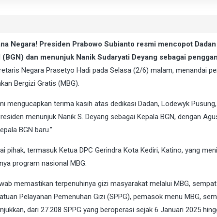
tana Negara! Presiden Prabowo Subianto resmi mencopot Dadan
al (BGN) dan menunjuk Nanik Sudaryati Deyang sebagai penggan
kretaris Negara Prasetyo Hadi pada Selasa (2/6) malam, menandai p
an Bergizi Gratis (MBG).
mi mengucapkan terima kasih atas dedikasi Dadan, Lodewyk Pusung,
i, Presiden menunjuk Nanik S. Deyang sebagai Kepala BGN, dengan Agu
epala BGN baru.”
 pihak, termasuk Ketua DPC Gerindra Kota Kediri, Katino, yang meni
esnya program nasional MBG.
wab memastikan terpenuhinya gizi masyarakat melalui MBG, sempat 
k Satuan Pelayanan Pemenuhan Gizi (SPPG), pemasok menu MBG, sem
unjukkan, dari 27.208 SPPG yang beroperasi sejak 6 Januari 2025 hin