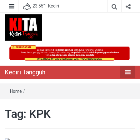
℃
23.55
Kediri
Berita Akurat Terpercaya
Kediri Tangguh
Kediri Tangguh
Home
/
Tag:
KPK