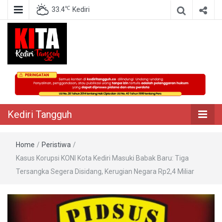
℃
33.4
Kediri
Berita Akurat Terpercaya
Kediri Tangguh
Kediri Tangguh
Home
/
Peristiwa
/
Kasus Korupsi KONI Kota Kediri Masuki Babak Baru: Tiga
Tersangka Segera Disidang, Kerugian Negara Rp2,4 Miliar