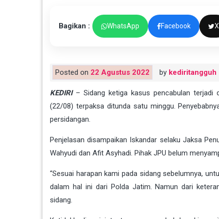
Bagikan :
WhatsApp
Facebook
X
Posted on
22 Agustus 2022
by
kediritangguh
KEDIRI
– Sidang ketiga kasus pencabulan terjadi d
(22/08) terpaksa ditunda satu minggu. Penyebabnya
persidangan.
Penjelasan disampaikan Iskandar selaku Jaksa Pen
Wahyudi dan Afit Asyhadi. Pihak JPU belum menyamp
“Sesuai harapan kami pada sidang sebelumnya, untuk
dalam hal ini dari Polda Jatim. Namun dari keter
sidang.