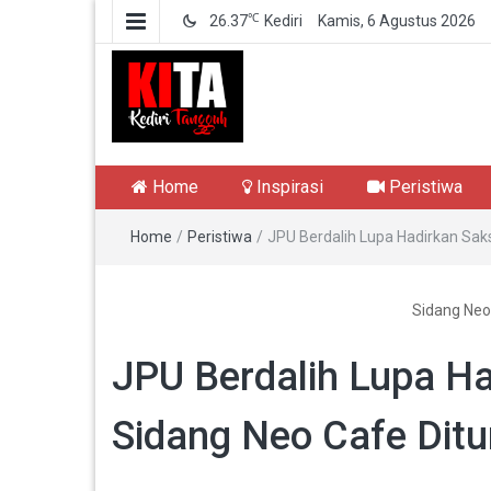
℃
26.37
Kediri
Kamis, 6 Agustus 2026
Kediri Tangguh
Berita Akurat Terpercaya
Home
Inspirasi
Peristiwa
Home
/
Peristiwa
/
JPU Berdalih Lupa Hadirkan Saks
Sidang Neo
JPU Berdalih Lupa Ha
Sidang Neo Cafe Dit