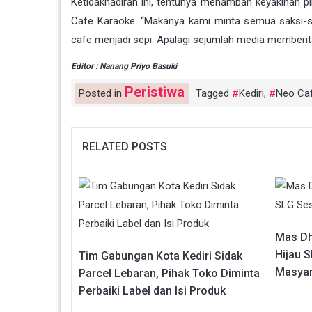
Ketidakhadiran ini, tentunya menambah keyakinan 
Cafe Karaoke. “Makanya kami minta semua saksi-sa
cafe menjadi sepi. Apalagi sejumlah media memberitak
Editor : Nanang Priyo Basuki
Peristiwa
Posted in
Tagged
Kediri
,
Neo Ca
RELATED POSTS
Mas Dh
Hijau 
Tim Gabungan Kota Kediri Sidak
Masyar
Parcel Lebaran, Pihak Toko Diminta
Perbaiki Label dan Isi Produk