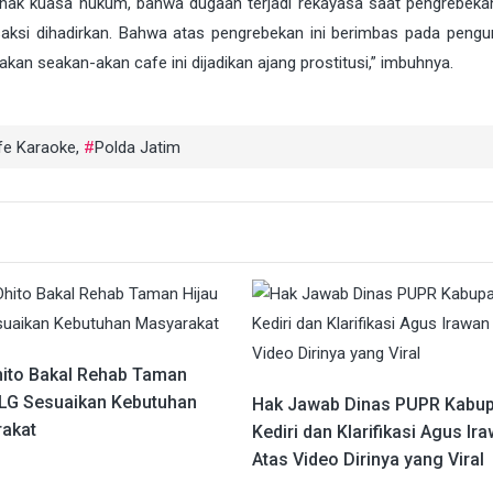
pihak kuasa hukum, bahwa dugaan terjadi rekayasa saat pengrebeka
ksi dihadirkan. Bahwa atas pengrebekan ini berimbas pada pengu
an seakan-akan cafe ini dijadikan ajang prostitusi,” imbuhnya.
fe Karaoke
,
Polda Jatim
ito Bakal Rehab Taman
SLG Sesuaikan Kebutuhan
Hak Jawab Dinas PUPR Kabup
akat
Kediri dan Klarifikasi Agus Ir
Atas Video Dirinya yang Viral