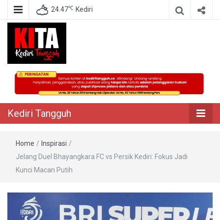
℃
24.47
Kediri
Berita Akurat Terpercaya
Kediri Tangguh
Kediri Tangguh
Home
/
Inspirasi
/
Jelang Duel Bhayangkara FC vs Persik Kediri: Fokus Jadi
Kunci Macan Putih