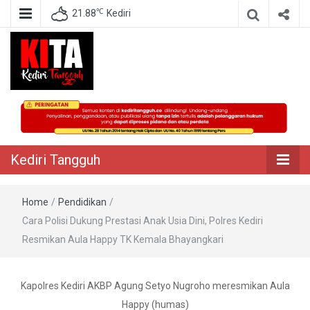
℃
21.88
Kediri
Berita Akurat Terpercaya
Kediri Tangguh
Kediri Tangguh
Home
/
Pendidikan
/
Cara Polisi Dukung Prestasi Anak Usia Dini, Polres Kediri
Resmikan Aula Happy TK Kemala Bhayangkari
Kapolres Kediri AKBP Agung Setyo Nugroho meresmikan Aula
Happy (humas)