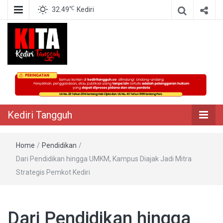
℃
32.49
Kediri
Berita Akurat Terpercaya
Kediri Tangguh
Kediri Tangguh
Home
/
Pendidikan
/
Dari Pendidikan hingga UMKM, Kampus Diajak Jadi Mitra
Strategis Pemkot Kediri
Dari Pendidikan hingga