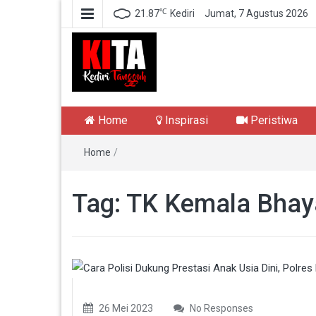
℃
21.87
Kediri
Jumat, 7 Agustus 2026
Kediri Tangguh
Berita Akurat Terpercaya
Home
Inspirasi
Peristiwa
Home
/
Tag:
TK Kemala Bhay
26 Mei 2023
No Responses