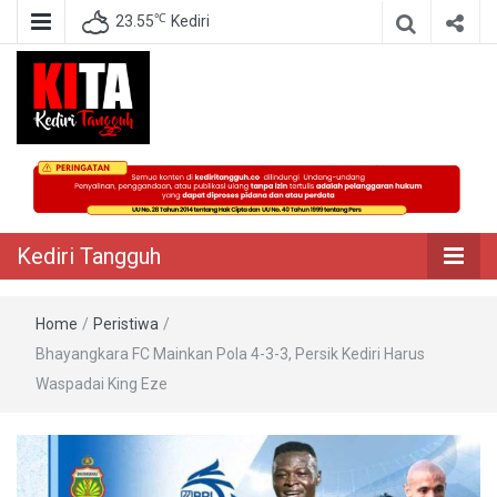
℃
23.55
Kediri
Berita Akurat Terpercaya
Kediri Tangguh
Kediri Tangguh
Home
/
Peristiwa
/
Bhayangkara FC Mainkan Pola 4-3-3, Persik Kediri Harus
Waspadai King Eze