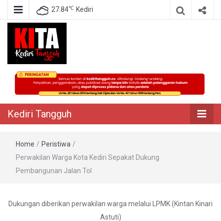
℃
27.84
Kediri
Berita Akurat Terpercaya
Kediri Tangguh
Kediri Tangguh
Home
/
Peristiwa
/
Perwakilan Warga Kota Kediri Sepakat Dukung
Pembangunan Jalan Tol
Dukungan diberikan perwakilan warga melalui LPMK (Kintan Kinari
Astuti)