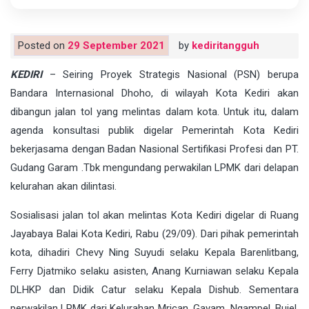
Posted on
29 September 2021
by
kediritangguh
KEDIRI
– Seiring Proyek Strategis Nasional (PSN) berupa
Bandara Internasional Dhoho, di wilayah Kota Kediri akan
dibangun jalan tol yang melintas dalam kota. Untuk itu, dalam
agenda konsultasi publik digelar Pemerintah Kota Kediri
bekerjasama dengan Badan Nasional Sertifikasi Profesi dan PT.
Gudang Garam .Tbk mengundang perwakilan LPMK dari delapan
kelurahan akan dilintasi.
Sosialisasi jalan tol akan melintas Kota Kediri digelar di Ruang
Jayabaya Balai Kota Kediri, Rabu (29/09). Dari pihak pemerintah
kota, dihadiri Chevy Ning Suyudi selaku Kepala Barenlitbang,
Ferry Djatmiko selaku asisten, Anang Kurniawan selaku Kepala
DLHKP dan Didik Catur selaku Kepala Dishub. Sementara
perwakilan LPMK dari Kelurahan Mrican, Gayam, Ngampel, Bujel,