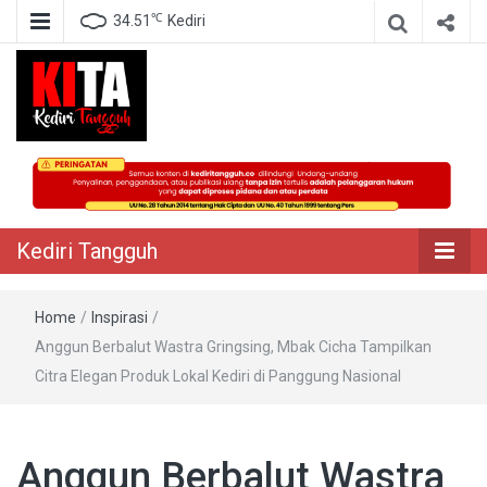
℃
34.51
Kediri
Berita Akurat Terpercaya
Kediri Tangguh
Kediri Tangguh
Home
/
Inspirasi
/
Anggun Berbalut Wastra Gringsing, Mbak Cicha Tampilkan
Citra Elegan Produk Lokal Kediri di Panggung Nasional
Anggun Berbalut Wastra