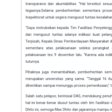
transparansi dan akuntabilitas. “Hal tersebut sesua
tegasnya.Selama pemberhentian sementara prose
Inspektorat untuk segera mengusut tuntas kesalahan
“Saya instruksikan kepada Tim Fasilitasi Penyele
dan mengusut tuntas adanya indikasi kuat pelangga
Terpisah, Kepala Dinas Pemberdayaan Masyarakat 
sementara atas pelaksanaan seleksi perangkat
pelaksanaan tes 9 desember lalu. “Karena ada indika
tuturnya.
Pihaknya juga menambahkan, pemberhentian semen
merupakan universitas yang sama. “Tanggal 16 itu
dihentikan sampai menunggu proses pemeriksaan,” t
Salah satu pelapor, berinisial DAS, mendukung penuh
hal ini benar-benar diusut tuntas oleh tim fasilita
Dhito ini, semoga Mas Dhito dan jajarannya mampu me