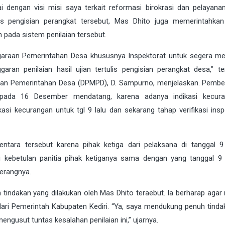
i dengan visi misi saya terkait reformasi birokrasi dan pelayanan 
s pengisian perangkat tersebut, Mas Dhito juga memerintahka
 pada sistem penilaian tersebut.
nggaraan Pemerintahan Desa khususnya Inspektorat untuk segera m
ran penilaian hasil ujian tertulis pengisian perangkat desa,” te
dan Pemerintahan Desa (DPMPD), D. Sampurno, menjelaskan. Pembe
 pada 16 Desember mendatang, karena adanya indikasi kecura
si kecurangan untuk tgl 9 lalu dan sekarang tahap verifikasi inspe
tara tersebut karena pihak ketiga dari pelaksana di tanggal 
 kebetulan panitia pihak ketiganya sama dengan yang tanggal 9 j
erangnya.
 tindakan yang dilakukan oleh Mas Dhito teraebut. Ia berharap agar 
si dari Pemerintah Kabupaten Kediri. “Ya, saya mendukung penuh tind
ngusut tuntas kesalahan penilaian ini,” ujarnya.