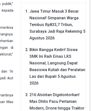
publik,”
n kepada
Jawa Timur Masuk 3 Besar
Nasional! Simpanan Warga
Tembus Rp833,7 Triliun,
emeriksa
Surabaya Jadi Raja Rekening
5
rangnya.
Agustus 2026
rhentian
ngan di
Bikin Bangga Kediri! Siswa
ktorat,”
SMK Ini Raih Emas LKS
Nasional, Langsung Dapat
Beasiswa Kuliah dan Peralatan
9 dan 16
Las dari Bupati
5 Agustus
adi ikut
2026
216 Alsintan Digelontorkan!
nantinya
Mas Dhito Pacu Pertanian
akan Mas
Modern, Drone hingga Traktor