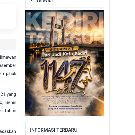
Televisi
 Himawan
Desember
eh pihak
021 yang
o, Senin
 6 Tahun
INFORMASI TERBARU
rasaskan