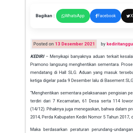
Bagikan :
WhatsApp
Facebook
X
Posted on
13 Desember 2021
by
kediritangg
KEDIRI
– Menyikapi banyaknya aduan terkait kesala
Pramono langsung menghentikan sementara. Proses 
mendatang di Hall SLG. Aduan yang masuk tersebut
ketiga digelar pada 9 Desember lalu di Basement SL
“Menghentikan sementara pelaksanaan pengisian pe
terdiri dari 7 Kecamatan, 61 Desa serta 114 lowo
(14/12). Pihaknya juga menegaskan, bahwa dalam 
2014, Perda Kabupaten Kediri Nomor 5 Tahun 2017, 
Maka berdasarkan peraturan perundang-undangan