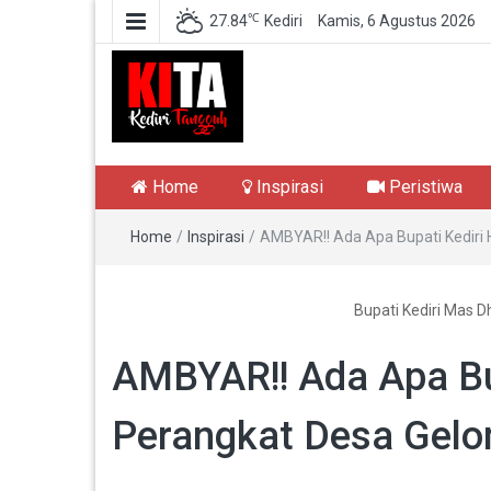
℃
27.84
Kediri
Kamis, 6 Agustus 2026
Kediri Tangguh
Berita Akurat Terpercaya
Home
Inspirasi
Peristiwa
Home
/
Inspirasi
/
AMBYAR!! Ada Apa Bupati Kediri 
Bupati Kediri Mas D
AMBYAR!! Ada Apa Bup
Perangkat Desa Gelo